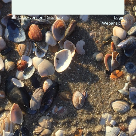
Druckversion
|
Sitemap
Login
Webansicht