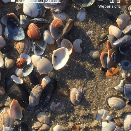
Druckversion
|
Sitemap
Login
Webansicht